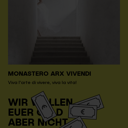
MONASTERO ARX VIVENDI
Viva l'arte di vivere, viva la vita!
WIR WOLLEN
EUER GELD
ABER NICHT