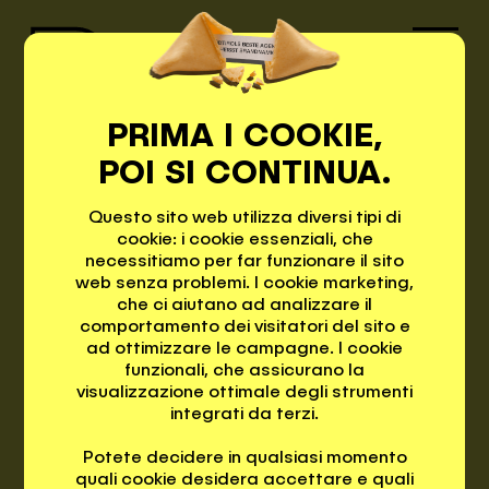
PRIMA I COOKIE,
PROGET
POI SI CONTINUA.
PEPPIS
Questo sito web utilizza diversi tipi di
TI
cookie: i cookie essenziali, che
necessitiamo per far funzionare il sito
PROGETTI
web senza problemi. I cookie marketing,
che ci aiutano ad analizzare il
comportamento dei visitatori del sito e
ad ottimizzare le campagne. I cookie
CREDO
funzionali, che assicurano la
IL
visualizzazione ottimale degli strumenti
integrati da terzi.
WEBMARKETING
CONTATTO
È COME IL
Potete decidere in qualsiasi momento
quali cookie desidera accettare e quali